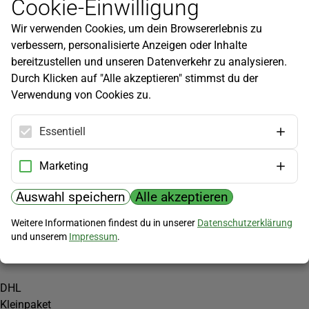
Cookie-Einwilligung
Newsletter
Wir verwenden Cookies, um dein Browsererlebnis zu
Infos zu neuen Produkten, Gartentipps und mehr findest du in
verbessern, personalisierte Anzeigen oder Inhalte
unserem Newsletter!
bereitzustellen und unseren Datenverkehr zu analysieren.
Jetzt anmelden
Durch Klicken auf "Alle akzeptieren" stimmst du der
Verwendung von Cookies zu.
Hilfe
Kundenservice
Essentiell
Widerrufsbelehrung
Versandkosten
Marketing
Zahlungsmöglichkeiten
Auswahl speichern
Alle akzeptieren
PayPal
Weitere Informationen findest du in unserer
Datenschutzerklärung
Vorkasse
und unserem
Impressum
.
Versand
DHL
Kleinpaket