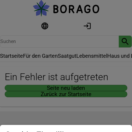
Startseite
Für den Garten
Saatgut
Lebensmittel
Haus und 
Ein Fehler ist aufgetreten
Seite neu laden
Zurück zur Startseite