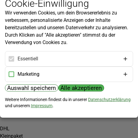
Cookie-Einwilligung
Newsletter
Wir verwenden Cookies, um dein Browsererlebnis zu
Infos zu neuen Produkten, Gartentipps und mehr findest du in
verbessern, personalisierte Anzeigen oder Inhalte
unserem Newsletter!
bereitzustellen und unseren Datenverkehr zu analysieren.
Jetzt anmelden
Durch Klicken auf "Alle akzeptieren" stimmst du der
Verwendung von Cookies zu.
Hilfe
Kundenservice
Essentiell
Widerrufsbelehrung
Versandkosten
Marketing
Zahlungsmöglichkeiten
Auswahl speichern
Alle akzeptieren
PayPal
Weitere Informationen findest du in unserer
Datenschutzerklärung
Vorkasse
und unserem
Impressum
.
Versand
DHL
Kleinpaket