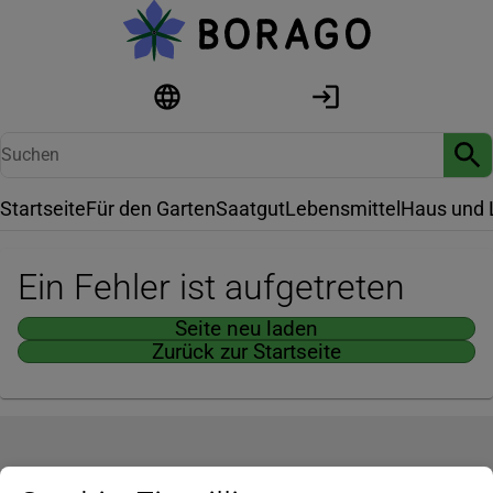
Startseite
Für den Garten
Saatgut
Lebensmittel
Haus und 
Ein Fehler ist aufgetreten
Seite neu laden
Zurück zur Startseite