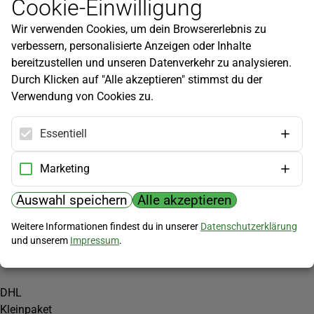
Cookie-Einwilligung
Newsletter
Wir verwenden Cookies, um dein Browsererlebnis zu
Infos zu neuen Produkten, Gartentipps und mehr findest du in
verbessern, personalisierte Anzeigen oder Inhalte
unserem Newsletter!
bereitzustellen und unseren Datenverkehr zu analysieren.
Jetzt anmelden
Durch Klicken auf "Alle akzeptieren" stimmst du der
Verwendung von Cookies zu.
Hilfe
Kundenservice
Essentiell
Widerrufsbelehrung
Versandkosten
Marketing
Zahlungsmöglichkeiten
Auswahl speichern
Alle akzeptieren
PayPal
Weitere Informationen findest du in unserer
Datenschutzerklärung
Vorkasse
und unserem
Impressum
.
Versand
DHL
Kleinpaket