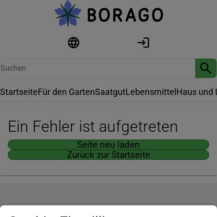
Startseite
Für den Garten
Saatgut
Lebensmittel
Haus und 
Ein Fehler ist aufgetreten
Seite neu laden
Zurück zur Startseite