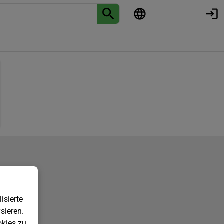
isierte
sieren.
kies zu.