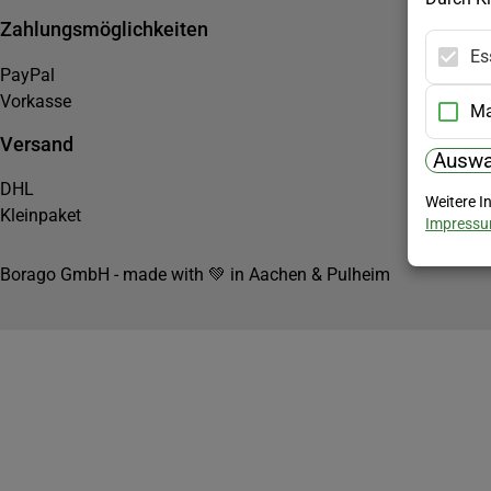
Zahlungsmöglichkeiten
Es
PayPal
Vorkasse
Ma
Versand
Auswa
DHL
Weitere I
Kleinpaket
Impress
Borago GmbH - made with 💚 in Aachen & Pulheim