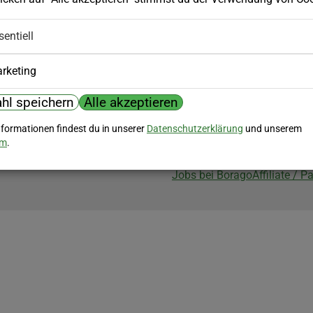
Biozertifizierung
sentiell
Borago ist biozertifiziert im Berei
Biokontrollstelle: DE-ÖKO-007
rketing
hl speichern
Alle akzeptieren
nformationen findest du in unserer
Datenschutzerklärung
und unserem
um
.
Jobs bei Borago
Affiliate / 