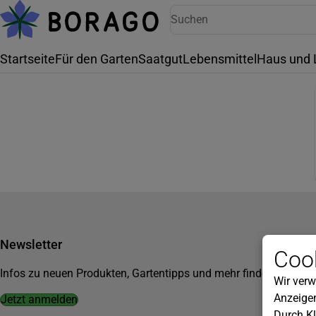
Startseite
Für den Garten
Saatgut
Lebensmittel
Haus und 
Newsletter
Cook
Infos zu neuen Produkten, Gartentipps und mehr findest du in u
Wir verw
Anzeigen
Jetzt anmelden
Durch Kl