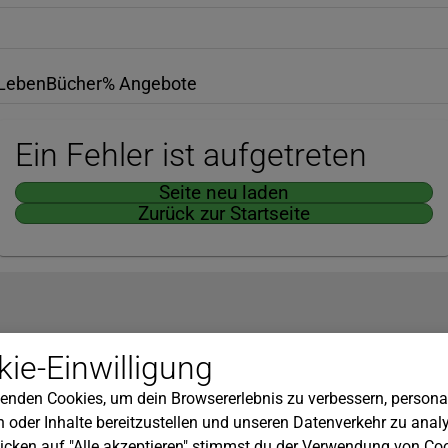
Leben
Bücher
% Angebote
Ein Fehler ist aufgetreten
Seite neu laden
Zurück zur Startseite
Hilfe
ie-Einwilligung
nserem Newsletter!
Kundenservice
enden Cookies, um dein Browsererlebnis zu verbessern, personal
Widerrufsbelehrung
 oder Inhalte bereitzustellen und unseren Datenverkehr zu analy
Versandkosten
icken auf "Alle akzeptieren" stimmst du der Verwendung von Coo