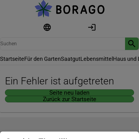
Startseite
Für den Garten
Saatgut
Lebensmittel
Haus und 
Ein Fehler ist aufgetreten
Seite neu laden
Zurück zur Startseite