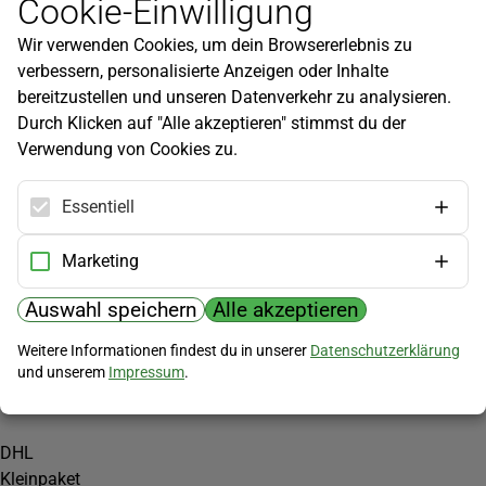
Cookie-Einwilligung
Newsletter
Wir verwenden Cookies, um dein Browsererlebnis zu
Infos zu neuen Produkten, Gartentipps und mehr findest du in
verbessern, personalisierte Anzeigen oder Inhalte
unserem Newsletter!
bereitzustellen und unseren Datenverkehr zu analysieren.
Jetzt anmelden
Durch Klicken auf "Alle akzeptieren" stimmst du der
Verwendung von Cookies zu.
Hilfe
Kundenservice
Essentiell
Widerrufsbelehrung
Versandkosten
Marketing
Zahlungsmöglichkeiten
Auswahl speichern
Alle akzeptieren
PayPal
Weitere Informationen findest du in unserer
Datenschutzerklärung
Vorkasse
und unserem
Impressum
.
Versand
DHL
Kleinpaket