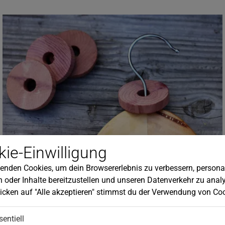
ie-Einwilligung
Rot-Ceder-Kleiderbügelscheiben
enden Cookies, um dein Browsererlebnis zu verbessern, personal
Natürlicher Schutz vor Motten. Ohne Chemie!
 oder Inhalte bereitzustellen und unseren Datenverkehr zu analy
icken auf "Alle akzeptieren" stimmst du der Verwendung von Coo
7
,
95
€
sentiell