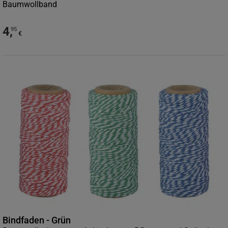
Baumwollband
4
,
95
€
Bindfaden - Grün