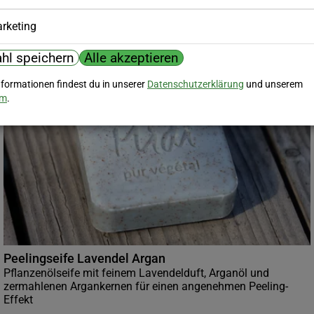
rketing
hl speichern
Alle akzeptieren
nformationen findest du in unserer
Datenschutzerklärung
und unserem
um
.
Peelingseife Lavendel Argan
Pflanzenölseife mit feinem Lavendelduft, Arganöl und
zermahlenen Argankernen für einen angenehmen Peeling-
Effekt