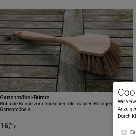
Cook
Gartenmöbel-Bürste
Wir verw
Robuste Bürste zum trockenen oder nassen Reinigen von
Anzeigen
Gartenmöbeln
Durch Kl
16
,
95
€
Es