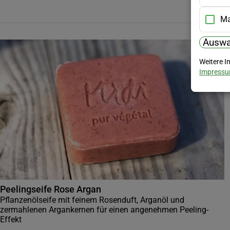
Ma
Auswa
Weitere I
Impress
Peelingseife Rose Argan
Pflanzenölseife mit feinem Rosenduft, Arganöl und
zermahlenen Argankernen für einen angenehmen Peeling-
Effekt