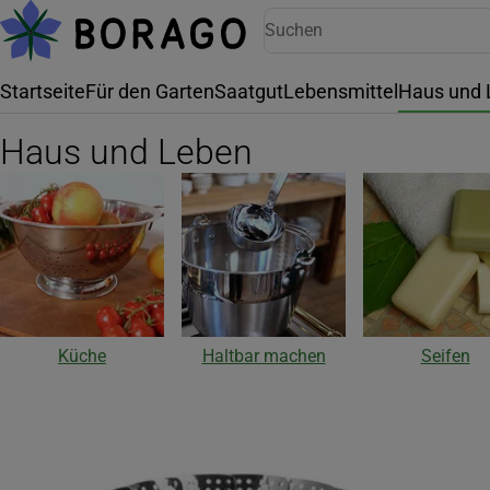
Startseite
Für den Garten
Saatgut
Lebensmittel
Haus und 
Haus und Leben
Küche
Haltbar machen
Seifen