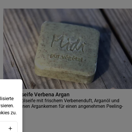
Peelingseife Verbena Argan
isierte
Pflanzenölseife mit frischem Verbenenduft, Arganöl und
sieren.
zermahlenen Argankernen für einen angenehmen Peeling-
Effekt
kies zu.
2
,
95
€