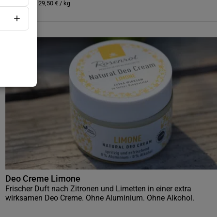
Grundpreis:
29,50
€
/
kg
Deo Creme Limone
Frischer Duft nach Zitronen und Limetten in einer extra
wirksamen Deo Creme. Ohne Aluminium. Ohne Alkohol.