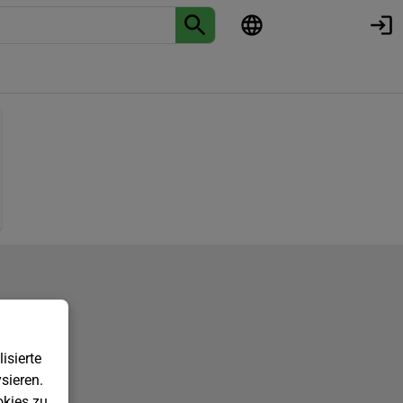
isierte
sieren.
kies zu.