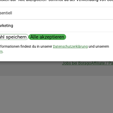
Biozertifizierung
sentiell
Borago ist biozertifiziert im Berei
Biokontrollstelle: DE-ÖKO-007
rketing
hl speichern
Alle akzeptieren
nformationen findest du in unserer
Datenschutzerklärung
und unserem
um
.
Jobs bei Borago
Affiliate / 