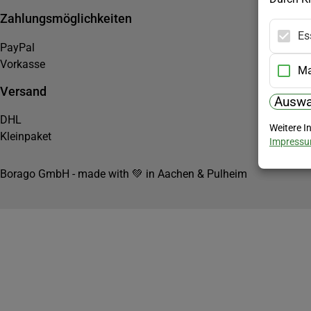
Zahlungsmöglichkeiten
Es
PayPal
Vorkasse
Ma
Versand
Auswa
DHL
Weitere I
Kleinpaket
Impress
Borago GmbH - made with 💚 in Aachen & Pulheim