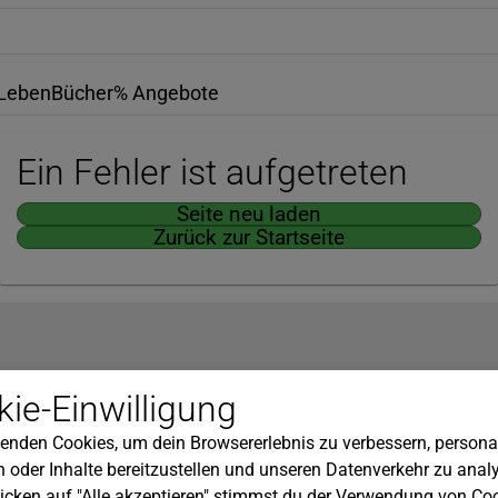
Leben
Bücher
% Angebote
Ein Fehler ist aufgetreten
Seite neu laden
Zurück zur Startseite
Hilfe
ie-Einwilligung
nserem Newsletter!
Kundenservice
enden Cookies, um dein Browsererlebnis zu verbessern, personal
Widerrufsbelehrung
 oder Inhalte bereitzustellen und unseren Datenverkehr zu analy
Versandkosten
icken auf "Alle akzeptieren" stimmst du der Verwendung von Coo