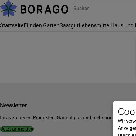
Startseite
Für den Garten
Saatgut
Lebensmittel
Haus und 
Newsletter
Cook
Infos zu neuen Produkten, Gartentipps und mehr findest du in u
Wir verw
Anzeigen
Jetzt anmelden
Durch Kl