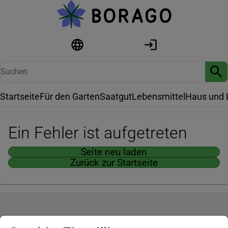
Startseite
Für den Garten
Saatgut
Lebensmittel
Haus und 
Ein Fehler ist aufgetreten
Seite neu laden
Zurück zur Startseite