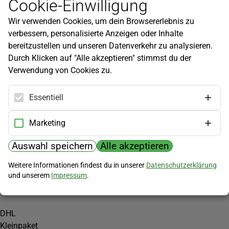
Cookie-Einwilligung
Newsletter
Wir verwenden Cookies, um dein Browsererlebnis zu
Infos zu neuen Produkten, Gartentipps und mehr findest du in
verbessern, personalisierte Anzeigen oder Inhalte
unserem Newsletter!
bereitzustellen und unseren Datenverkehr zu analysieren.
Jetzt anmelden
Durch Klicken auf "Alle akzeptieren" stimmst du der
Verwendung von Cookies zu.
Hilfe
Kundenservice
Essentiell
Widerrufsbelehrung
Versandkosten
Marketing
Zahlungsmöglichkeiten
Auswahl speichern
Alle akzeptieren
PayPal
Weitere Informationen findest du in unserer
Datenschutzerklärung
Vorkasse
und unserem
Impressum
.
Versand
DHL
Kleinpaket