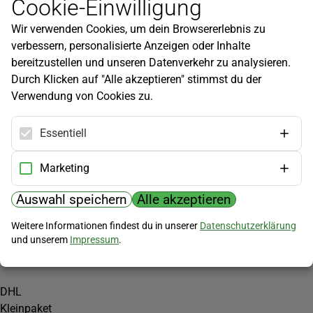
Cookie-Einwilligung
Newsletter
Wir verwenden Cookies, um dein Browsererlebnis zu
Infos zu neuen Produkten, Gartentipps und mehr findest du in
verbessern, personalisierte Anzeigen oder Inhalte
unserem Newsletter!
bereitzustellen und unseren Datenverkehr zu analysieren.
Jetzt anmelden
Durch Klicken auf "Alle akzeptieren" stimmst du der
Verwendung von Cookies zu.
Hilfe
Kundenservice
Essentiell
Widerrufsbelehrung
Versandkosten
Marketing
Zahlungsmöglichkeiten
Auswahl speichern
Alle akzeptieren
PayPal
Weitere Informationen findest du in unserer
Datenschutzerklärung
Vorkasse
und unserem
Impressum
.
Versand
DHL
Kleinpaket