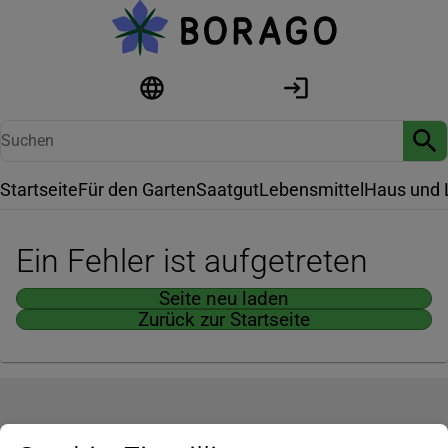
Startseite
Für den Garten
Saatgut
Lebensmittel
Haus und 
Ein Fehler ist aufgetreten
Seite neu laden
Zurück zur Startseite