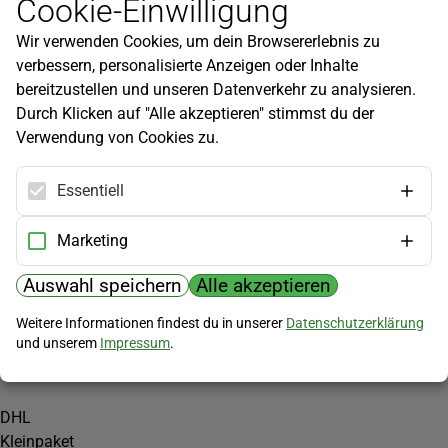
Cookie-Einwilligung
Newsletter
Wir verwenden Cookies, um dein Browsererlebnis zu
Infos zu neuen Produkten, Gartentipps und mehr findest du in
verbessern, personalisierte Anzeigen oder Inhalte
unserem Newsletter!
bereitzustellen und unseren Datenverkehr zu analysieren.
Jetzt anmelden
Durch Klicken auf "Alle akzeptieren" stimmst du der
Verwendung von Cookies zu.
Hilfe
Kundenservice
Essentiell
Widerrufsbelehrung
Versandkosten
Marketing
Zahlungsmöglichkeiten
Auswahl speichern
Alle akzeptieren
PayPal
Weitere Informationen findest du in unserer
Datenschutzerklärung
Vorkasse
und unserem
Impressum
.
Versand
DHL
Kleinpaket