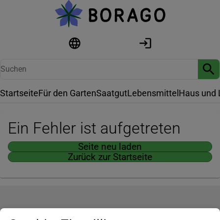
Startseite
Für den Garten
Saatgut
Lebensmittel
Haus und 
Ein Fehler ist aufgetreten
Seite neu laden
Zurück zur Startseite