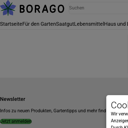
Startseite
Für den Garten
Saatgut
Lebensmittel
Haus und 
Newsletter
Cook
Infos zu neuen Produkten, Gartentipps und mehr findest du in u
Wir verw
Anzeigen
Jetzt anmelden
Durch Kl