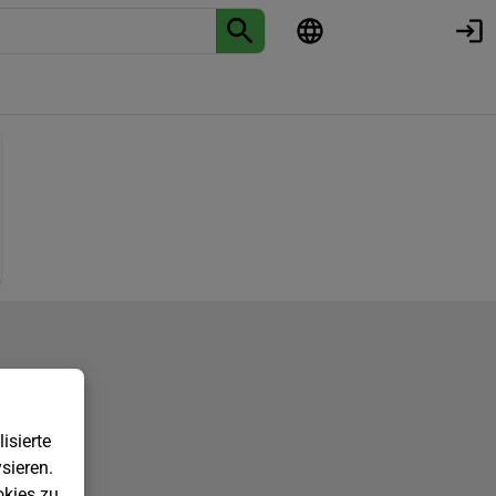
isierte
sieren.
kies zu.