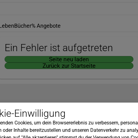
Leben
Bücher
% Angebote
Ein Fehler ist aufgetreten
Seite neu laden
Zurück zur Startseite
Hilfe
ie-Einwilligung
nserem Newsletter!
Kundenservice
enden Cookies, um dein Browsererlebnis zu verbessern, personal
Widerrufsbelehrung
 oder Inhalte bereitzustellen und unseren Datenverkehr zu analy
Versandkosten
icken auf "Alle akzeptieren" stimmst du der Verwendung von Coo