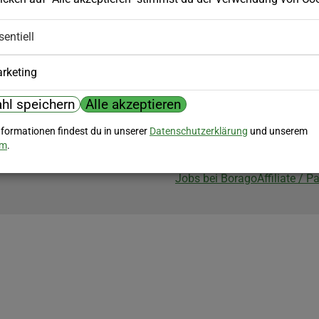
Biozertifizierung
sentiell
Borago ist biozertifiziert im Berei
Biokontrollstelle: DE-ÖKO-007
rketing
hl speichern
Alle akzeptieren
nformationen findest du in unserer
Datenschutzerklärung
und unserem
um
.
Jobs bei Borago
Affiliate / 