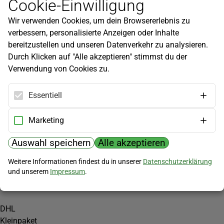
Cookie-Einwilligung
Newsletter
Wir verwenden Cookies, um dein Browsererlebnis zu
Infos zu neuen Produkten, Gartentipps und mehr findest du in
verbessern, personalisierte Anzeigen oder Inhalte
unserem Newsletter!
bereitzustellen und unseren Datenverkehr zu analysieren.
Jetzt anmelden
Durch Klicken auf "Alle akzeptieren" stimmst du der
Verwendung von Cookies zu.
Hilfe
Kundenservice
Essentiell
Widerrufsbelehrung
Versandkosten
Marketing
Zahlungsmöglichkeiten
Auswahl speichern
Alle akzeptieren
PayPal
Weitere Informationen findest du in unserer
Datenschutzerklärung
Vorkasse
und unserem
Impressum
.
Versand
DHL
Kleinpaket