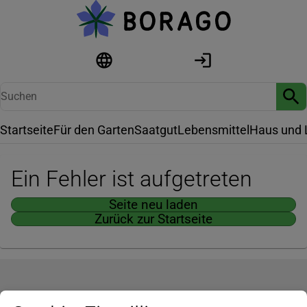
Startseite
Für den Garten
Saatgut
Lebensmittel
Haus und 
Ein Fehler ist aufgetreten
Seite neu laden
Zurück zur Startseite