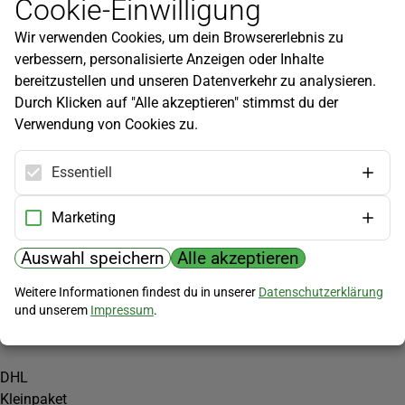
Cookie-Einwilligung
Newsletter
Wir verwenden Cookies, um dein Browsererlebnis zu
Infos zu neuen Produkten, Gartentipps und mehr findest du in
verbessern, personalisierte Anzeigen oder Inhalte
unserem Newsletter!
bereitzustellen und unseren Datenverkehr zu analysieren.
Jetzt anmelden
Durch Klicken auf "Alle akzeptieren" stimmst du der
Verwendung von Cookies zu.
Hilfe
Kundenservice
Essentiell
Widerrufsbelehrung
Versandkosten
Marketing
Zahlungsmöglichkeiten
Auswahl speichern
Alle akzeptieren
PayPal
Weitere Informationen findest du in unserer
Datenschutzerklärung
Vorkasse
und unserem
Impressum
.
Versand
DHL
Kleinpaket