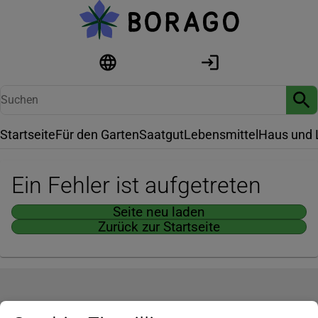
Startseite
Für den Garten
Saatgut
Lebensmittel
Haus und 
Ein Fehler ist aufgetreten
Seite neu laden
Zurück zur Startseite