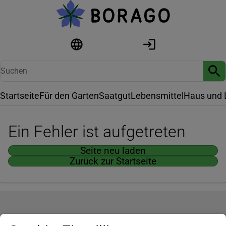
Startseite
Für den Garten
Saatgut
Lebensmittel
Haus und 
Ein Fehler ist aufgetreten
Seite neu laden
Zurück zur Startseite