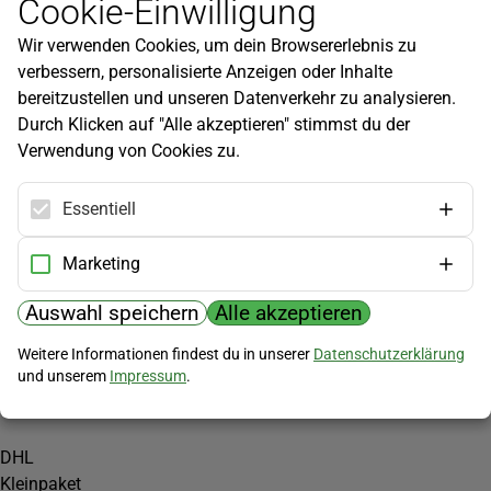
Cookie-Einwilligung
Newsletter
Wir verwenden Cookies, um dein Browsererlebnis zu
Infos zu neuen Produkten, Gartentipps und mehr findest du in
verbessern, personalisierte Anzeigen oder Inhalte
unserem Newsletter!
bereitzustellen und unseren Datenverkehr zu analysieren.
Jetzt anmelden
Durch Klicken auf "Alle akzeptieren" stimmst du der
Verwendung von Cookies zu.
Hilfe
Kundenservice
Essentiell
Widerrufsbelehrung
Versandkosten
Marketing
Zahlungsmöglichkeiten
Auswahl speichern
Alle akzeptieren
PayPal
Weitere Informationen findest du in unserer
Datenschutzerklärung
Vorkasse
und unserem
Impressum
.
Versand
DHL
Kleinpaket