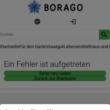
Startseite
Für den Garten
Saatgut
Lebensmittel
Haus und 
Ein Fehler ist aufgetreten
Seite neu laden
Zurück zur Startseite