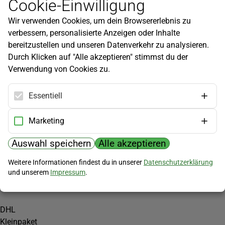
Cookie-Einwilligung
Newsletter
Wir verwenden Cookies, um dein Browsererlebnis zu
Infos zu neuen Produkten, Gartentipps und mehr findest du in
verbessern, personalisierte Anzeigen oder Inhalte
unserem Newsletter!
bereitzustellen und unseren Datenverkehr zu analysieren.
Jetzt anmelden
Durch Klicken auf "Alle akzeptieren" stimmst du der
Verwendung von Cookies zu.
Hilfe
Kundenservice
Essentiell
Widerrufsbelehrung
Versandkosten
Marketing
Zahlungsmöglichkeiten
Auswahl speichern
Alle akzeptieren
PayPal
Weitere Informationen findest du in unserer
Datenschutzerklärung
Vorkasse
und unserem
Impressum
.
Versand
DHL
Kleinpaket