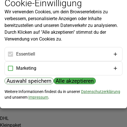
Cookie-Einwilligung
Newsletter
Wir verwenden Cookies, um dein Browsererlebnis zu
Infos zu neuen Produkten, Gartentipps und mehr findest du in
verbessern, personalisierte Anzeigen oder Inhalte
unserem Newsletter!
bereitzustellen und unseren Datenverkehr zu analysieren.
Jetzt anmelden
Durch Klicken auf "Alle akzeptieren" stimmst du der
Verwendung von Cookies zu.
Hilfe
Kundenservice
Essentiell
Widerrufsbelehrung
Versandkosten
Marketing
Zahlungsmöglichkeiten
Auswahl speichern
Alle akzeptieren
PayPal
Weitere Informationen findest du in unserer
Datenschutzerklärung
Vorkasse
und unserem
Impressum
.
Versand
DHL
Kleinpaket