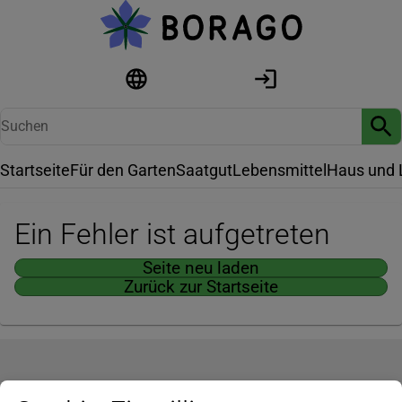
Startseite
Für den Garten
Saatgut
Lebensmittel
Haus und 
Ein Fehler ist aufgetreten
Seite neu laden
Zurück zur Startseite