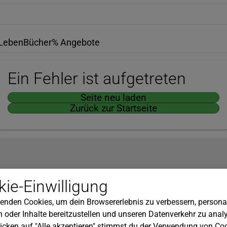
Leben
Bücher
% Angebote
Ein Fehler ist aufgetreten
Seite neu laden
Zurück zur Startseite
Hilfe
ie-Einwilligung
nserem Newsletter!
Kundenservice
enden Cookies, um dein Browsererlebnis zu verbessern, personal
Widerrufsbelehrung
 oder Inhalte bereitzustellen und unseren Datenverkehr zu analy
Versandkosten
icken auf "Alle akzeptieren" stimmst du der Verwendung von Coo