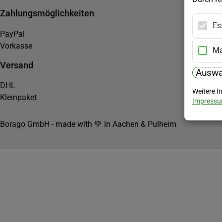
Zahlungsmöglichkeiten
Es
PayPal
Vorkasse
Ma
Versand
Auswa
DHL
Weitere I
Kleinpaket
Impress
Borago GmbH - made with 💚 in Aachen & Pulheim