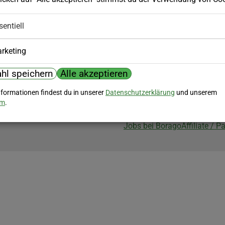
Biozertifizierung
sentiell
Borago ist biozertifiziert im Berei
Biokontrollstelle: DE-ÖKO-007
rketing
hl speichern
Alle akzeptieren
nformationen findest du in unserer
Datenschutzerklärung
und unserem
um
.
Jobs bei Borago
Affiliate / 