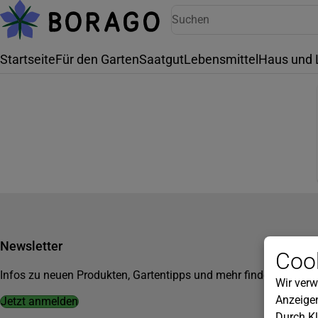
Startseite
Für den Garten
Saatgut
Lebensmittel
Haus und 
Newsletter
Cook
Infos zu neuen Produkten, Gartentipps und mehr findest du in u
Wir verw
Anzeigen
Jetzt anmelden
Durch Kl