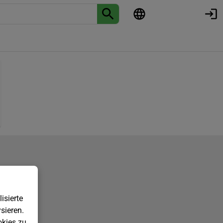
isierte
sieren.
kies zu.